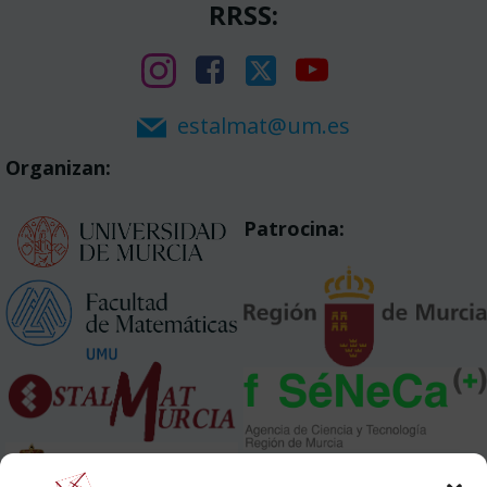
RRSS:
estalmat@um.es
Organizan:
Patrocina: