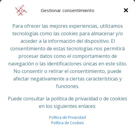
Gestionar consentimiento
Colaboran:
Para ofrecer las mejores experiencias, utilizamos
tecnologías como las cookies para almacenar y/o
acceder a la información del dispositivo. El
consentimiento de estas tecnologías nos permitirá
procesar datos como el comportamiento de
navegación o las identificaciones únicas en este sitio.
No consentir o retirar el consentimiento, puede
afectar negativamente a ciertas características y
funciones.
El proyecto Estalmat Murcia está patrocinado desde su
Puede consultar la política de privacidad o de cookies
creación en 2022 por la
Fundación Séneca
- Agencia de
en los siguientes enlaces:
Ciencia y Tecnología de la Región de Murcia,
Política de Privacidad
dependiente de la
Consejería de Medioambiente,
Política de Cookies
Universidades, Investigación y Mar Menor
de la CARM,