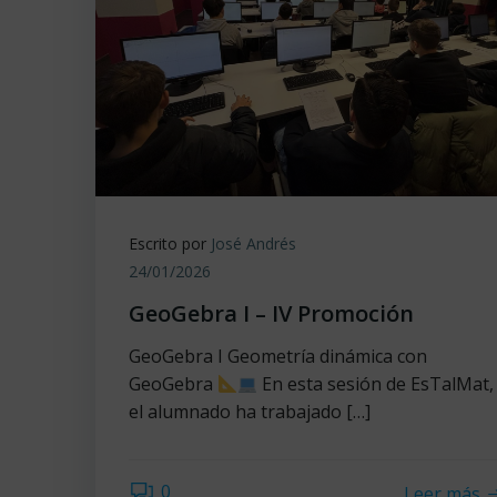
Escrito por
José Andrés
24/01/2026
GeoGebra I – IV Promoción
GeoGebra I Geometría dinámica con
GeoGebra
En esta sesión de EsTalMat,
el alumnado ha trabajado […]
0
Leer más